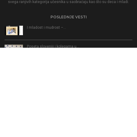
svega ranjivih kategorija učesnika u saobraćaju kao što su deca i mladi.
POSLEDNJE VESTI
I mladost i mudrost –…
Poseta sloveniji i kolegama u…
Unapređenje bezbednosti dece kao putnika…
I mladost i mudrost –…
KONTAKT
In Koncept
Email:
inkonceptns@gmail.com