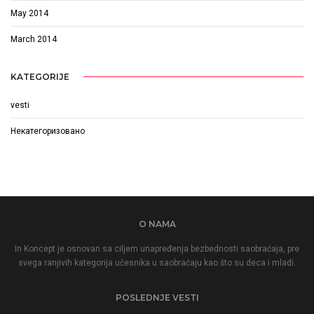
May 2014
March 2014
KATEGORIJE
vesti
Некатегоризовано
O NAMA
In Koncept je osnovan sa ciljem unapređenja bezbednosti saobraćaja, pre
svega ranjivih kategorija učesnika u saobraćaju kao što su deca i mladi.
POSLEDNJE VESTI