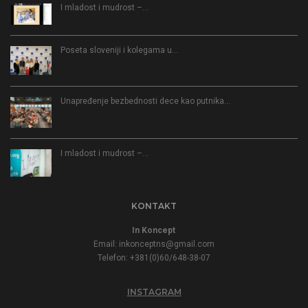
I mladost i mudrost –…
Poseta sloveniji i kolegama u…
Unapređenje bezbednosti dece kao putnika…
I mladost i mudrost –…
KONTAKT
In Koncept
Email:
inkonceptns@gmail.com
Telefon: +381(0)60/648-38-07
INSTAGRAM