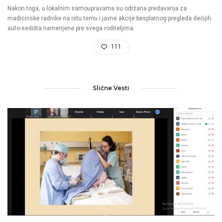
Nakon toga, u lokalnim samoupravama su održana predavanja za
madicinske radnike na istu temu i javne akcije besplatnog pregleda dečijih
auto-sedišta namenjene pre svega roditeljima.
111
Slične Vesti