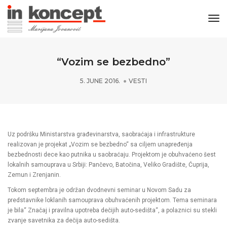
Tog
“Vozim se bezbedno”
5. JUNE 2016.
VESTI
Uz podršku Ministarstva građevinarstva, saobraćaja i infrastrukture
realizovan je projekat „Vozim se bezbedno“ sa ciljem unapređenja
bezbednosti dece kao putnika u saobraćaju. Projektom je obuhvaćeno šest
lokalnih samouprava u Srbiji: Pančevo, Batočina, Veliko Gradište, Ćuprija,
Zemun i Zrenjanin.
Tokom septembra je održan dvodnevni seminar u Novom Sadu za
predstavnike loklanih samouprava obuhvaćenih projektom. Tema seminara
je bila“ Značaj i pravilna upotreba dečijih auto-sedišta“, a polaznici su stekli
zvanje savetnika za dečija auto-sedišta.