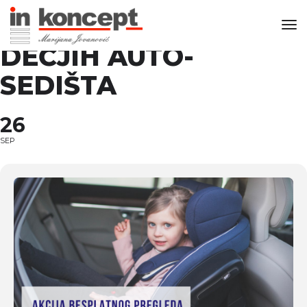
BESPLATAN PREGLED
Tog
DEČJIH AUTO-
SEDIŠTA
26
SEP