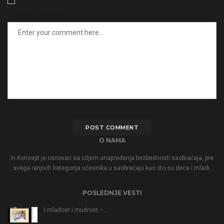
time I comment.
O NAMA
In Koncept je osnovan sa ciljem unapređenja bezbednosti saobraćaja, pre
svega ranjivih kategorija učesnika u saobraćaju kao što su deca i mladi.
POSLEDNJE VESTI
I mladost i mudrost –…